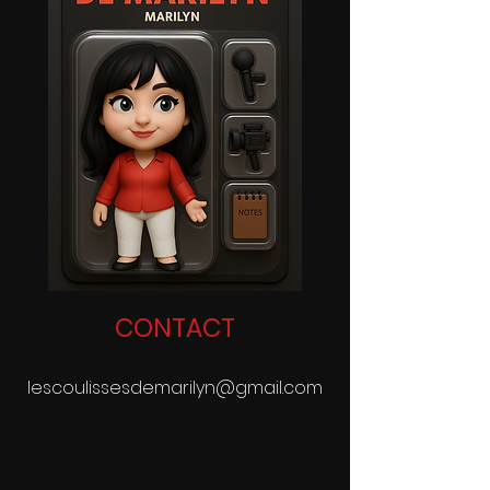
CONTACT
lescoulissesdemarilyn@gmail.com