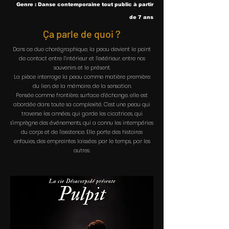
Genre : Danse contemporaine tout public à partir
de 7 ans
Ça parle de quoi ?
Dans ce duo chorégraphique, la peau devient le point
de contact entre l’intérieur et l’extérieur, entre nos
souvenirs et le présent.
La pièce interroge la peau comme matière première
du lien, de la mémoire, de la sensation.
Pensée comme frontière, surface d’échange, elle est
abordée dans toute sa complexité. C’est une peau qui
traverse les années, qui garde les cicatrices, qui
s’imprègne des événements, qui a connu les intempéries
du corps et de l’existence. Elle porte des histoires
enfouies, des empreintes laissées par le temps, par les
autres.