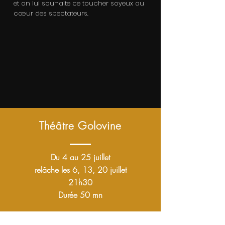
et on lui souhaite ce toucher soyeux au
cœur des spectateurs.
Théâtre Golovine
Du 4 au 25 juillet
relâche les 6, 13, 20 juillet
21h30
Durée 50 mn