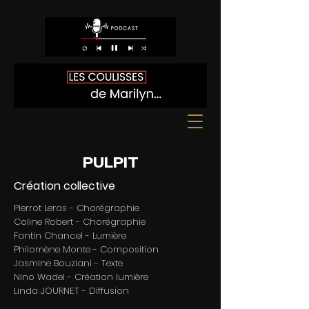
PULPIT
Création collective
Pierrot Leras - Chorégraphie
Coline Robert - Chorégraphie
Fantin Chancel - Lumière
Philomène Monte - Composition
Jasmine Bouziani - Texte
Nino Wadel - Création lumière
Linda JOURNET - Diffusion