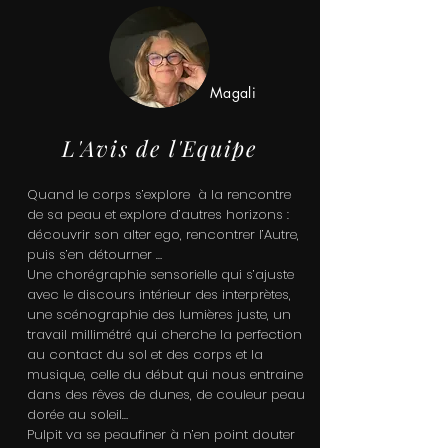
Magali
L'Avis de l'Equipe
Quand le corps s’explore à la rencontre
de sa peau et explore d’autres horizons :
découvrir son alter ego, rencontrer l’Autre,
puis s’en détourner …
Une chorégraphie sensorielle qui s’ajuste
avec le discours intérieur des interprètes,
une scénographie des lumières juste, un
travail millimétré qui cherche la perfection
au contact du sol et des corps et la
musique, celle du début qui nous entraine
dans des rêves de dunes, de couleur peau
dorée au soleil…
Pulpit va se peaufiner à n’en point douter