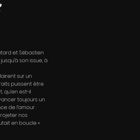
e
atard et Sébastien
usqu’à son issue, à
airent sur un
aits puissent être
 qu’en est-il
avancer toujours un
ce de l’amour :
projeter nos
utait en boucle «