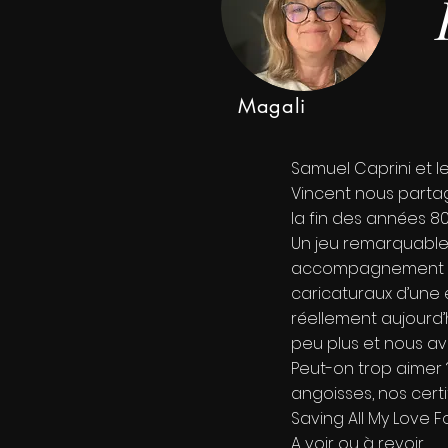
Magali
Samuel Caprini et l
Vincent nous partag
la fin des années 80
Un jeu remarquable 
accompagnement diff
caricaturaux d’une é
réellement aujourd’h
peu plus et nous av
Peut-on trop aimer ?
angoisses, nos certi
Saving All My Love F
A voir ou à revoir,