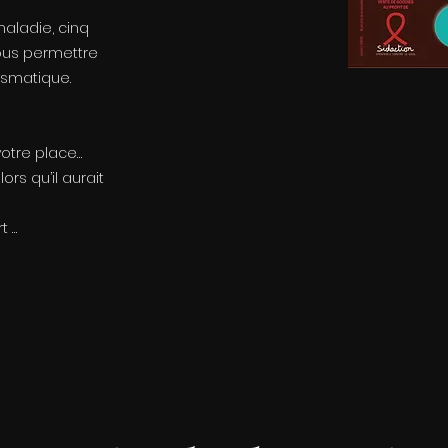
maladie, cinq
ous permettre
ismatique.
votre place…
ors qu’il aurait
t …