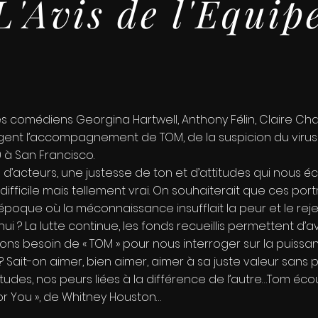
L'Avis de l'Equip
es comédiens Georgina Hartwell, Anthony Félin, Claire Ch
ent l’accompagnement de TOM, de la suspicion du virus j
 à San Francisco.
d’acteurs, une justesse de ton et d’attitudes qui nous écl
icile mais tellement vrai. On souhaiterait que ces portr
poque où la méconnaissance insufflait la peur et le rejet,
ui ? La lutte continue, les fonds recueillis permettent d’
ons besoin de « TOM » pour nous interroger sur la puissan
 Sait-on aimer, bien aimer, aimer à sa juste valeur sans 
tudes, nos peurs liées à la différence de l’autre…Tom éco
or You », de Whitney Houston…